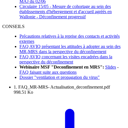
MAJ du 02/06
Circulaire 15/05 - Mesure de cohortage au sein des
établissements d'hébergement et d'accueil agréés en
Wallonie - Déconfinement progressif
CONSEILS
Précautions relatives à la reprise des contacts et activités
externes
FAQ AVIQ présentant les attitudes à adopter au sein des
MR-MRS dans la perspective du déconfinement
FAQ AVIQ concernant les visites encadrées dans la
perspective du déconfinement
Webinaire MSF "Deconfinement en MRS":
Slides
-
FAQ faisant suite aux questions
Dossier "ventilation et propagation du virus"
1. FAQ_MR-MRS- Actualisation_deconfinement.pdf
998.51 Ko