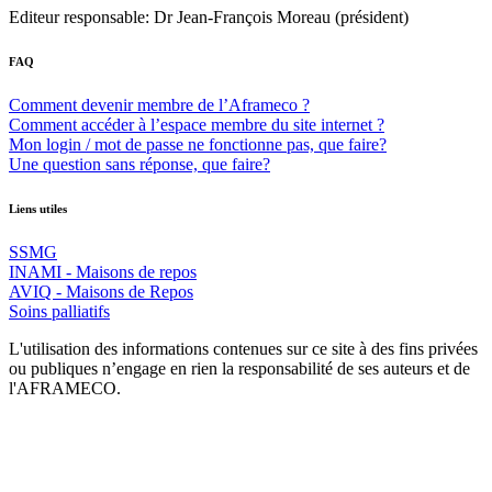
Editeur responsable: Dr Jean-François Moreau (président)
FAQ
Comment devenir membre de l’Aframeco ?
Comment accéder à l’espace membre du site internet ?
Mon login / mot de passe ne fonctionne pas, que faire?
Une question sans réponse, que faire?
Liens utiles
SSMG
INAMI - Maisons de repos
AVIQ - Maisons de Repos
Soins palliatifs
L'utilisation des informations contenues sur ce site à des fins privées
ou publiques n’engage en rien la responsabilité de ses auteurs et de
l'AFRAMECO.