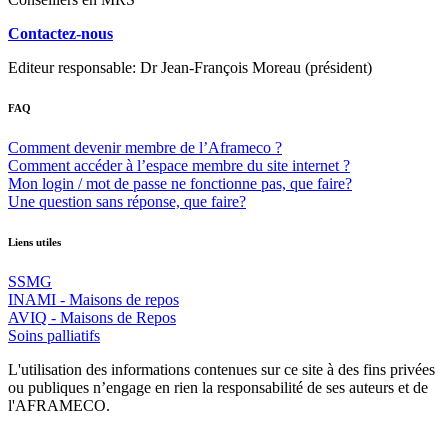
Contactez-nous
Editeur responsable: Dr Jean-François Moreau (président)
FAQ
Comment devenir membre de l’Aframeco ?
Comment accéder à l’espace membre du site internet ?
Mon login / mot de passe ne fonctionne pas, que faire?
Une question sans réponse, que faire?
Liens utiles
SSMG
INAMI - Maisons de repos
AVIQ - Maisons de Repos
Soins palliatifs
L'utilisation des informations contenues sur ce site à des fins privées
ou publiques n’engage en rien la responsabilité de ses auteurs et de
l'AFRAMECO.