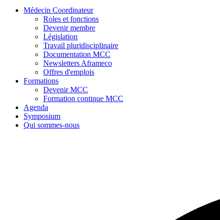
Médecin Coordinateur
Roles et fonctions
Devenir membre
Législation
Travail pluridisciplinaire
Documentation MCC
Newsletters Aframeco
Offres d'emplois
Formations
Devenir MCC
Formation continue MCC
Agenda
Symposium
Qui sommes-nous